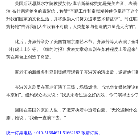
美国斯沃思莫尔学院教授艾伦·库哈斯基称赞她是完美声音、表演
治·布什亲笔签名的表彰信，称赞“辛勤工作和奉献精神使你赢得了这
升我们国家的文化生活，并将激励人们努力追求艺术精益求”。时任联
赞扬她“告诉我们人生没有不可能，人类想象与创造的力量是无穷的”
此后，齐淑芳举办了美国首届京剧艺术节。齐淑芳等人表演了全本
《打虎上山》等。《纽约时报》发表文章称京剧在某种程度上看起来
芳在舞台上创造了奇迹。
百老汇的新维多利亚剧场经理观看了齐淑芳的演出后，邀请他们到
齐淑芳京剧团在百老汇演了三场，场场爆满。当地华文媒体评论称
本京剧”。纽约观众杰夫说：“我从未看过这么好的戏，你们演得太少了
回顾在美国的京剧人生，齐淑芳执着中透着自豪。“无论遇到什么
剧，她说，“我会一直演下去。”
统一订票电话：010-51664621.51662182.敬请订购。