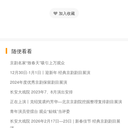
加入收藏
随便看看
京剧名家“致春天”吸引上万观众
12月30日-1月1日丨迎新年·经典京剧剧目展演
2024年度优秀京剧保留剧目展演
长安大戏院 2023年7、8月演出安排
正在上演丨克绍箕裘灼芳华—北京京剧院挖掘整理复排剧目展演
青年演员登擂台 观众“贴钱”当评委
长安大戏院 2026年2月17日—23日 | 新春佳节·经典京剧剧目展
演