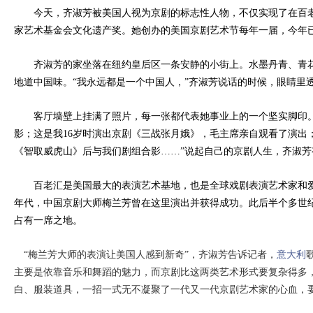
今天，齐淑芳被美国人视为京剧的标志性人物，不仅实现了在百老
家艺术基金会文化遗产奖。她创办的美国京剧艺术节每年一届，今年已
齐淑芳的家坐落在纽约皇后区一条安静的小街上。水墨丹青、青花
地道中国味。“我永远都是一个中国人，”齐淑芳说话的时候，眼睛里
客厅墙壁上挂满了照片，每一张都代表她事业上的一个坚实脚印。
影；这是我16岁时演出京剧《三战张月娥》，毛主席亲自观看了演出；
《智取威虎山》后与我们剧组合影……”说起自己的京剧人生，齐淑
百老汇是美国最大的表演艺术基地，也是全球戏剧表演艺术家和爱好
年代，中国京剧大师梅兰芳曾在这里演出并获得成功。此后半个多世
占有一席之地。
“梅兰芳大师的表演让美国人感到新奇”，齐淑芳告诉记者，
意大利
主要是依靠音乐和舞蹈的魅力，而京剧比这两类艺术形式要复杂得多
白、服装道具，一招一式无不凝聚了一代又一代京剧艺术家的心血，