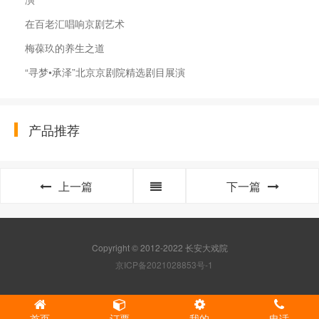
在百老汇唱响京剧艺术
梅葆玖的养生之道
“寻梦•承泽”北京京剧院精选剧目展演
产品推荐
上一篇
下一篇
Copyright © 2012-2022 长安大戏院
京ICP备2021028853号-1
首页
订票
我的
电话