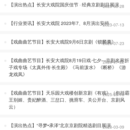
【演出热点】长安大戏院国庆佳节 · 经典京剧剧目展演
2023-08-28
【行业资讯】长安大戏院 2023年7、8月演出安排
2023-07-13
【戏曲曲艺节目】长安大戏院9月6日京剧《锁麟囊》
2026-07-23
【戏曲曲艺节目】长安大戏院8月19日戏·七夕—京剧名家折
2026-07-22
子戏专场《太真外传·长生殿》《马前泼水》《断桥》《游
龙戏凤》
【戏曲曲艺节目】天乐园大戏楼创新京剧《有戏》（包括霸
2025-08-13
王别姬、贵妃醉酒、三岔口、挑滑车、关公开台、京剧风
云）
【演出热点】“寻梦•承泽”北京京剧院精选剧目展演
2023-03-09