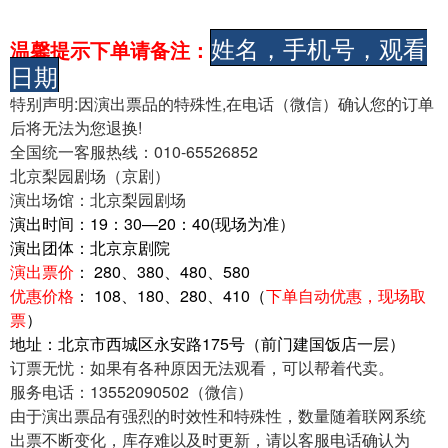
姓名，手机号，观看
温馨提示下单请备注：
日期
特别声明:因演出票品的特殊性,在电话（微信）确认您的订单
后将
无法为您退换!
全国统一客服热线：010-65526852
北京梨园剧场（京剧）
演出场馆：北京
梨园剧场
演出时间：19：30—20：40(现场为准）
演出团体：北京京剧院
演出票价
： 280、380、480、580
优惠价格
： 108、180、280、410（
下单自动优惠，现场取
票
）
地址：北京市西城区永安路175号（前门建国饭店一层）
订票无忧：如果有各种原因无法观看，可以帮着代卖。
服务电话：13552090502（微信）
由于演出票品有强烈的时效性和特殊性，数量随着联网系统
出票不断变化，库存难以及时更新，请以客服电话确认为