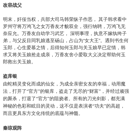
改容战父
明末，奸佞当权，兵部大司马韩荣纵子作恶， 其子韩求看中
罗州守将万鸿飞之女万香友才貌双全，强行纳聘，万鸿飞无
奈应允。万香友自幼学习武艺， 深明事理，执意不嫁纨绔子
弟，与父反目同乳娘逃至砀山，占山为“女大王”。遇到书生何
玉郎，心生爱慕之情，后得知何玉郎与关玉娘早已定情，韩
求又将关玉娘抢走成亲，万香友舍小爱取大义决定帮助何玉
郎救出关玉娘。
盗库银
由蛇精灵变化而成的仙女，为成全亲密女友的幸福，动用魔
法，打开了“官方”的银库，盗走了无尽的“财富”，并经过顽强
的厮杀，打退了“官方”的阻挠者。所有的刀光剑影，都充满
神秘的色彩和眩目的灵动，这不仅是表演者“功夫”的高超，
而且更具东方文化传统的底蕴与神髓。
秦琼观阵