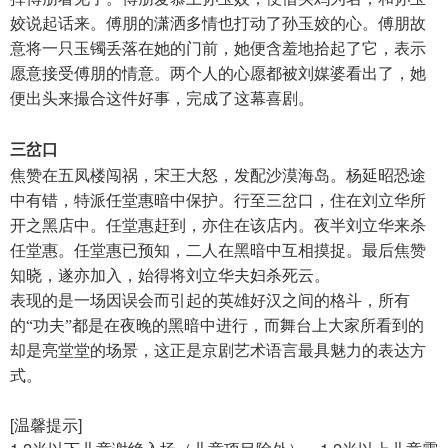
姣说起话来。傅朋的潇洒多情也打动了孙玉姣的心。傅朋故
意将一只玉镯丢落在她的门前，她便含羞地拾起了它，表示
愿意接受傅朋的情意。两个人的心愿都被刘媒婆看出了，她
便出头来撮合这件好事，完成了这幕喜剧。
三岔口
焦赞在五凤楼闯祸，宋王大怒，发配沙漠海岛。杨延昭恐途
中有错，特派任堂惠暗中保护。行至三岔口，住在刘立华所
开之黑店中。任堂惠赶到，亦住在该店内。夜半刘立华来杀
任堂惠。任堂惠已预知，二人在黑暗中互相摸捉。最后焦赞
知晓，遂亦加入，始得将刘立华夫妇杀死云。
表现的是一场因误会而引起的英雄好汉之间的格斗，所有
的“功夫”都是在夜晚的黑暗中进行，而舞台上大家所看到的
却是亮堂堂的场景，这正是京剧艺术语言最具魅力的表达方
式。
[温馨提示]