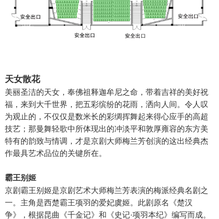
天女散花
美丽圣洁的天女，奉佛祖释迦牟尼之命，带着吉祥的美好祝
福，来到大千世界，把五彩缤纷的花雨，洒向人间。令人叹
为观止的，不仅仅是数米长的彩绸挥舞起来得心应手的高超
技艺；那曼舞轻歌中所体现出的冲淡平和敦厚雍容的东方美
特有的韵致与情调，才是京剧大师梅兰芳创演的这出经典杰
作最具艺术品位的关键所在。
霸王别姬
京剧霸王别姬是京剧艺术大师梅兰芳表演的梅派经典名剧之
一。主角是西楚霸王项羽的爱妃虞姬。此剧原名《楚汉
争》，根据昆曲《千金记》和《史记·项羽本纪》编写而成。