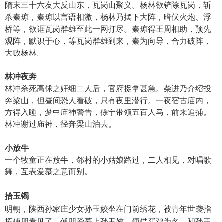
隋末三十六友大反山东，瓦岗山聚义。杨林欲铲除瓦岗，斩
杀秦琼，秦琼以言语相激，杨林乃摆下大阵，暗伏火炮、浮
桥等，欲诓瓦岗群雄至此一网打尽。秦琼得王周相助，预先
观阵，默识于心，等瓦岗群雄到来，秦为向导，合力破阵，
大败杨林。
林冲夜奔
林冲杀死高俅之奸细二人后，官府捉拿甚急。柴进乃介绍投
奔梁山，但昼间恐人看破，只有夜里潜行。一夜宿古庙内，
方得入睡，梦中庙神警告，徐宁带领五百人马，前来追捕。
林冲谢过庙神，径奔梁山泊去。
小放牛
一个牧童正在放牛，邻村的小姑娘路过，二人相见，对唱歌
舞，互表爱慕之意而别。
拾玉镯
明朝，陕西孙家庄少女孙玉姣坐在门前绣花，被青年世袭指
挥傅朋看见了。傅朋爱慕上孙玉姣，便借买鸡为名，和孙玉