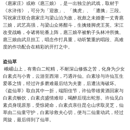
《扈家庄》或称《扈三娘》，是一出独立的武戏，取材于
《水浒传》，可分为「迎敌」、「擒虎」、「遭擒」三段。
写祝家庄联合扈家庄与梁山泊为敌，祝彪之未婚妻一丈青扈
三娘，武艺高强，与梁山众将酣斗，生擒矮脚虎王英。宋江
改变战略，令诸将轮番上阵，扈三娘卒被豹子头林冲所擒。
扈三娘由武旦担工，唱念作打具重，动听繁重的唱段、高难
度的作功配合在精彩的开打之中。
盗仙草
峨嵋山上，有青白二蛇精，不耐深山修炼之苦，化身为少女
白素贞与小青，云游至西湖，巧遇许仙。白素珍与许仙互生
爱慕之情，经过许多磨难最后结为夫妻，后遭法海破坏。
《盗仙草》取自其中一折，端阳佳节，许仙带雄黄酒回家与
白素贞畅饮，白素贞盛情难却，喝醉后现出蛇形。许仙见白
素贞身现原形，受惊毙命，白素贞亲往昆仑山求取灵芝，仙
草由二仙童守护，白素珍救夫心切，便与二仙童动武，经过
周旋，最后得到了仙草。