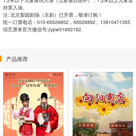
1.2米以下儿童谢绝入场（儿童项目除外），1.2米以上儿童需
持票入场。
注: 北京梨园剧场（京剧）已开票，敬请订购！
统一订票电话：010-65526852，65526892。13810471355
综艺票务官方微信号:zypw51662182.
产品推荐