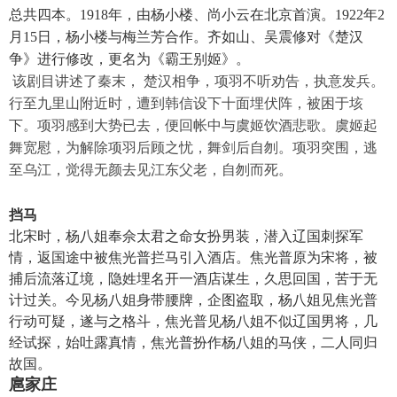
总共四本。1918年，由杨小楼、尚小云在北京首演。1922年2
月15日，杨小楼与梅兰芳合作。齐如山、吴震修对《楚汉
争》进行修改，更名为《霸王别姬》。
该剧目讲述了秦末， 楚汉相争，项羽不听劝告，执意发兵。
行至九里山附近时，遭到韩信设下十面埋伏阵，被困于垓
下。项羽感到大势已去，便回帐中与虞姬饮酒悲歌。虞姬起
舞宽慰，为解
除项羽后顾之忧，舞剑后自刎。项羽突围，逃
至乌江，觉得无颜去见江东父老，自刎而死。
挡马
北宋时，杨八姐奉佘太君之命女扮男装，潜入辽国刺探军
情，返国途中被焦光普拦马引入酒店。焦光普原为宋将，被
捕后流落辽境，隐姓埋名开一酒店谋生，久思回国，苦于无
计过关。今见杨八姐身带腰牌，企图盗取，杨八姐见焦光普
行动可疑，遂与之格斗，焦光普见杨八姐不似辽国男将，几
经试探，始吐露真情，焦光普扮作杨八姐的马侠，二人同归
故国。
扈家庄