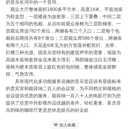
的音乐长河中的一个音符。
观众大厅整体面积1800多平方米，高度14米。平面池座
为鞋盒型，一层楼座为放射形，三层上下重叠，中间二层
为五个相同的包厢。从后向前观众座椅为三层阶梯形。一
层观众席设782个座位，两侧各有三个入口；二层每个包
厢前后两排共有8个座位；三层观众席586个座位，两侧各
有两个入口。天花是6米见方的方形藻井配筒灯、光带、
灯槽三种光源。因音乐堂特有的建筑声学的需要，墙面为
高级木装饰套拼金花米黄大理石，局部镶嵌汉白玉浮雕，
座椅为硬木质靠背上嵌红色软包织物，整体感觉金碧辉
煌，气势宏伟。
具有现代化多功能服务设施的音乐堂还设有星级标准
的贵宾室和能容纳二百人的会议室，为不同档次和规格的
会议提供优质的服务。能容纳一百八十人的电影厅则为您
提供了欣赏中外影视作品优越的条件。轻松素食、富含音
乐韵味的咖啡厅更是您休息娱乐的好去处
加入收藏