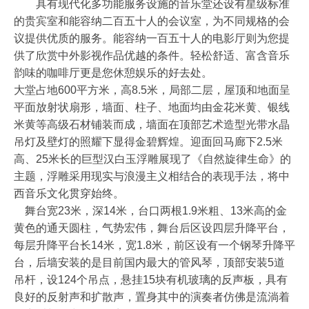
具有现代化多功能服务设施的音乐堂还设有星级标准
的贵宾室和能容纳二百五十人的会议室，为不同规格的会
议提供优质的服务。能容纳一百五十人的电影厅则为您提
供了欣赏中外影视作品优越的条件。轻松舒适、富含音乐
韵味的咖啡厅更是您休憩娱乐的好去处。
大堂占地600平方米，高8.5米，局部二层，屋顶和地面呈
平面放射状扇形，墙面、柱子、地面均由金花米黄、银线
米黄等高级石材铺装而成，墙面在顶部艺术造型光带水晶
吊灯及壁灯的照耀下显得金碧辉煌。迎面回马廊下2.5米
高、25米长的巨型汉白玉浮雕展现了《自然旋律生命》的
主题，浮雕采用现实与浪漫主义相结合的表现手法，将中
西音乐文化贯穿始终。
舞台宽23米，深14米，台口两根1.9米粗、13米高的金
黄色的通天圆柱，气势宏伟，舞台后区设四层升降平台，
每层升降平台长14米，宽1.8米，前区设有一个钢琴升降平
台，后墙安装的是目前国内最大的管风琴，顶部安装5道
吊杆，设124个吊点，悬挂15块有机玻璃的反声板，具有
良好的反射声和扩散声，置身其中的演奏者仿佛是流淌着