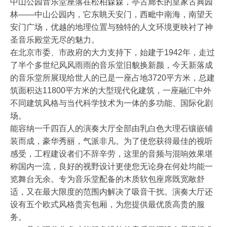
中山公园音乐堂座落在松柏森森，亭古廊长的皇家古典园
林——中山公园内，它东眺天安门，西毗中南海，南望天
安门广场，优越的地理位置与独特的人文环境更映衬了神
圣音乐殿堂无尽的魅力。
在北京市委、市政府的大力支持下，始建于1942年，走过
了半个多世纪风风雨雨的音乐堂旧貌换新颜，今天新落成
的音乐堂所展现给世人的已是一座占地3720平方米，总建
筑面积达11800平方米的大型现代化建筑，一座融汇中外
不同建筑风格与当代科学技术为一体的多功能、国际化剧
场。
能容纳一千四百人的演奏大厅全部由乳白色大理石镶嵌铺
装而成，豪华秀丽，气派非凡。为了使您获得最佳的视听
感受，工程建设者们不辞辛劳，这里的音频与混响效果堪
称国内一流，良好的视野设计更使您无论身在何处均能一
览舞台无余。专为音乐堂配备的木质软包座席既宽敞舒
适，又在最大限度的范围内解决了吸音干扰。演奏大厅还
设有五个欧式风格贵宾包厢，为您提供最优质高贵的服
务。