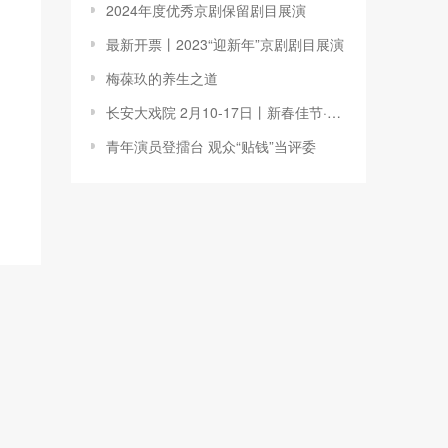
2024年度优秀京剧保留剧目展演
最新开票丨2023“迎新年”京剧剧目展演
梅葆玖的养生之道
长安大戏院 2月10-17日丨新春佳节·经典京剧剧目展演
青年演员登擂台 观众“贴钱”当评委