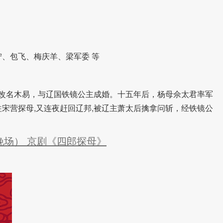
、包飞、梅庆羊、梁军委 等
名木易，与辽国铁镜公主成婚。十五年后，杨母佘太君率军
宋营探母,又连夜赶回辽邦,被辽主萧太后擒拿问斩，经铁镜公
晚场） 京剧《四郎探母》