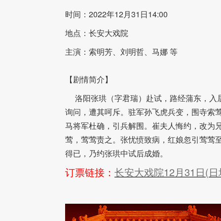
时间：2022年12月31日14:00
地点：长安大戏院
主演：索明芳、刘明哲、马娜 等
【剧情简介】
洛阳张珙（字君瑞）赴试，路经蒲东，入居
询问，遭其呵斥。驻军孙飞虎兵变，围寺索
马将军杜确，引兵解围。崔夫人悔约，改为
莺，莺莺责之。张忧愤致病，红娘忽引莺莺
得已，乃约张珙中试后成婚。
订票链接：
长安大戏院12月31日(