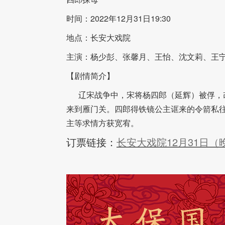
时间：2022年12月31日19:30
地点：长安大戏院
主演：杨少彭、张馨月、王怡、沈文莉、王宁
【剧情简介】
辽宋战争中，宋将杨四郎（延辉）被俘，改
来到雁门关。四郎得铁镜公主诓来的令箭私往
主等求情方获宽宥。
订票链接：
长安大戏院12月31日（