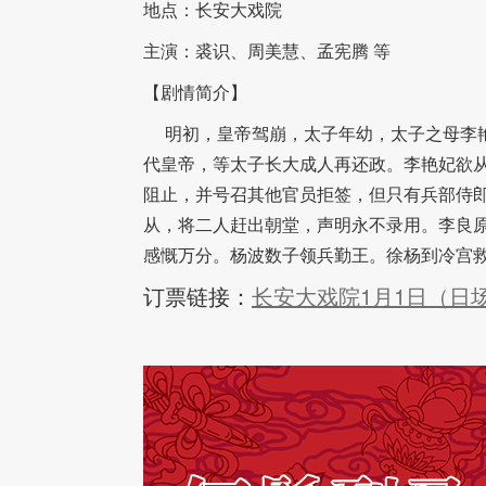
地点：长安大戏院
主演：裘识、周美慧、孟宪腾 等
【剧情简介】
明初，皇帝驾崩，太子年幼，太子之母李艳
代皇帝，等太子长大成人再还政。李艳妃欲
阻止，并号召其他官员拒签，但只有兵部侍
从，将二人赶出朝堂，声明永不录用。李良
感慨万分。杨波数子领兵勤王。徐杨到冷宫
订票链接：
长安大戏院1月1日（日场