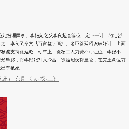
妃暂理国事。李艳妃之父李良起意篡位，定下一计：约定暂
从之，李良又命文武百官签字画押。老臣徐延昭识破奸计，出面
郎杨波支持徐延昭。朝堂上，徐杨二人力谏不可让位，李妃不
原形毕露，将李艳妃打入冷宫。徐延昭夜探皇陵，在先王灵位前
救出李艳妃。
场） 京剧《大·探·二》