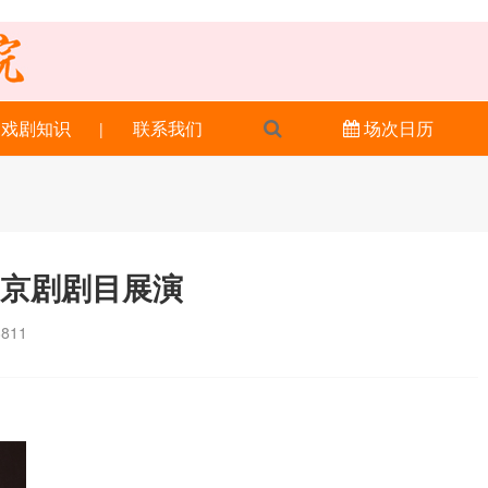
戏剧知识
联系我们
|
场次日历
”京剧剧目展演
8811