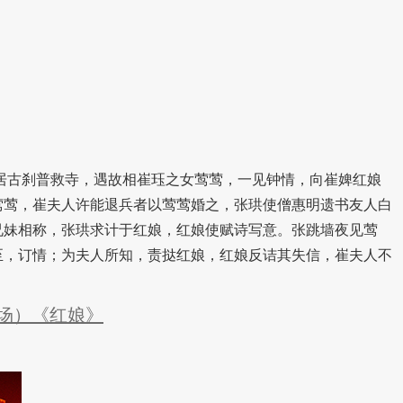
古刹普救寺，遇故相崔珏之女莺莺，一见钟情，向崔婢红娘
莺莺，崔夫人许能退兵者以莺莺婚之，张珙使僧惠明遗书友人白
兄妹相称，张珙求计于红娘，红娘使赋诗写意。张跳墙夜见莺
至，订情；为夫人所知，责挞红娘，红娘反诘其失信，崔夫人不
日场）《红娘》