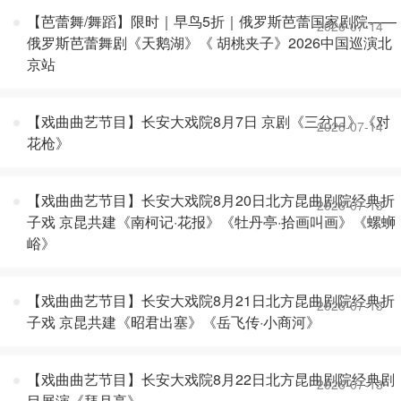
【芭蕾舞/舞蹈】限时｜早鸟5折｜俄罗斯芭蕾国家剧院——
2026-07-14
俄罗斯芭蕾舞剧《天鹅湖》《 胡桃夹子》2026中国巡演北
京站
【戏曲曲艺节目】长安大戏院8月7日 京剧《三岔口》《对
2026-07-14
花枪》
【戏曲曲艺节目】长安大戏院8月20日北方昆曲剧院经典折
2026-07-13
子戏 京昆共建《南柯记·花报》《牡丹亭·拾画叫画》《螺蛳
峪》
【戏曲曲艺节目】长安大戏院8月21日北方昆曲剧院经典折
2026-07-13
子戏 京昆共建《昭君出塞》《岳飞传·小商河》
【戏曲曲艺节目】长安大戏院8月22日北方昆曲剧院经典剧
2026-07-13
目展演《拜月亭》