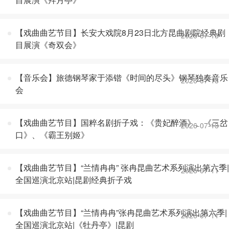
【戏曲曲艺节目】长安大戏院8月23日北方昆曲剧院经典剧
2026-07-13
目展演《奇双会》
【音乐会】旅德钢琴家于添锴《时间的尽头》钢琴独奏音乐
2026-07-13
会
【戏曲曲艺节目】国粹名剧折子戏：《贵妃醉酒》、《三岔
2026-07-13
口》、《霸王别姬》
【戏曲曲艺节目】“兰情冉冉” 张冉昆曲艺术系列演出第六季|
2026-07-11
全国巡演北京站|昆剧经典折子戏
【戏曲曲艺节目】“兰情冉冉”张冉昆曲艺术系列演出第六季|
2026-07-11
全国巡演北京站|《牡丹亭》|昆剧