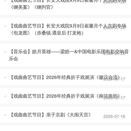
2026-07-22
《铡美案》《铡判官》
【戏曲曲艺节目】长安大戏院9月9日崔馨月个人京剧专场
2026-07-22
《包龙图》（赤桑镇·遇皇后·打龙袍）
【音乐会】皓月英雄——梁皓一&中国电影乐团电影交响音
2026-07-22
乐会
【戏曲曲艺节目】2026年经典折子戏展演《徽汉合流》
2026-07-17
【戏曲曲艺节目】2026年经典折子戏展演《南弦曲韵》
2026-07-17
【戏曲曲艺节目】亲子京剧《大闹天宫》
2026-07-16