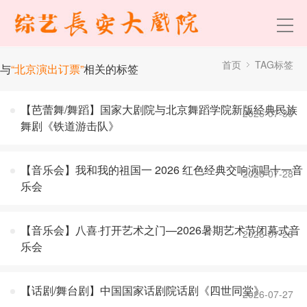
首页
TAG标签
与
“北京演出订票”
相关的标签
【芭蕾舞/舞蹈】国家大剧院与北京舞蹈学院新版经典民族
2026-07-30
舞剧《铁道游击队》
【音乐会】我和我的祖国一 2026 红色经典交响演唱十一音
2026-07-28
乐会
【音乐会】八喜·打开艺术之门—2026暑期艺术节闭幕式音
2026-07-28
乐会
【话剧/舞台剧】中国国家话剧院话剧《四世同堂》
2026-07-27