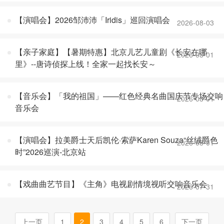
【演唱会】2026邹沛沛「Iridis」巡回演唱会
2026-08-03
【亲子家庭】【暑期特惠】北京儿艺儿童剧《长安在哪
2026-08-01
里》--唐诗侦探上线！全家一起找长安～
【音乐会】「我的祖国」——红色经典名曲国庆节专场交响
2026-08-01
音乐会
【演唱会】拉美爵士天后凯伦·索萨Karen Souza“丝绒爵色
2026-08-01
时”2026巡演-北京站
【戏曲曲艺节目】《主角》电视剧情境视听交响音乐会
2026-07-31
上一页
1
2
3
4
5
6
下一页