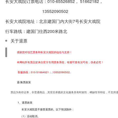
长安大戏院订票电话：010-65526852， 51662182，
13552090502
长安大戏院地址：北京建国门内大街7号长安大戏院
行车路线：建国门往西200米路北
关于退票
感谢您对综艺票务和长安大戏院的信任与支持！
本网站所有票品皆来自官方专用票务系统，有据可查有法可依，伪者必究！
客服热线：010-51664621；,13552090502.
退/换票政策
票品为有价证券，非普通商品，其背后承载的文化服务具有时效性，稀缺性等特征，不支持
1、退票政策
长安大戏院是不接受退票的。以下情况除外：
（1）活动取消。